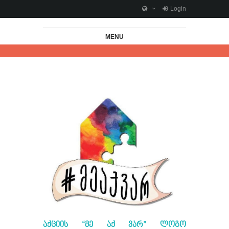
Login
MENU
ᲐᲥᲪᲘᲘᲡ “ᲛᲔ ᲐᲥ ᲕᲐᲠ” ᲚᲝᲒᲝ