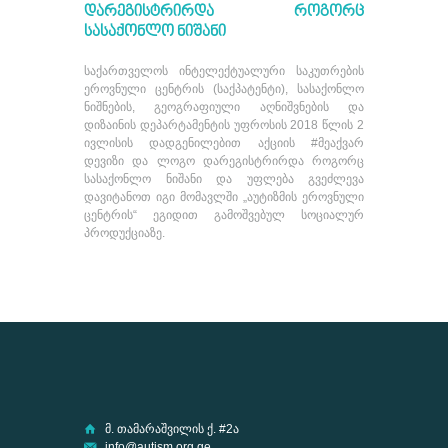
ᲓᲐᲠᲔᲒᲘᲡᲢᲠᲘᲠᲓᲐ ᲠᲝᲒᲝᲠᲪ
ᲡᲐᲡᲐᲥᲝᲜᲚᲝ ᲜᲘᲨᲐᲜᲘ
საქართველოს ინტელექტუალური საკუთრების
ეროვნული ცენტრის (საქპატენტი), სასაქონლო
ნიშნების, გეოგრაფიული აღნიშვნების და
დიზაინის დეპარტამენტის უფროსის 2018 წლის 2
ივლისის დადგენილებით აქციის #მეაქვარ
დევიზი და ლოგო დარეგისტრირდა როგორც
სასაქონლო ნიშანი და უფლება გვეძლევა
დავიტანოთ იგი მომავლში „აუტიზმის ეროვნული
ცენტრის“ ეგიდით გამოშვებულ სოციალურ
პროდუქციაზე.
მ. თამარაშვილის ქ. #2ა
info@autism.org.ge