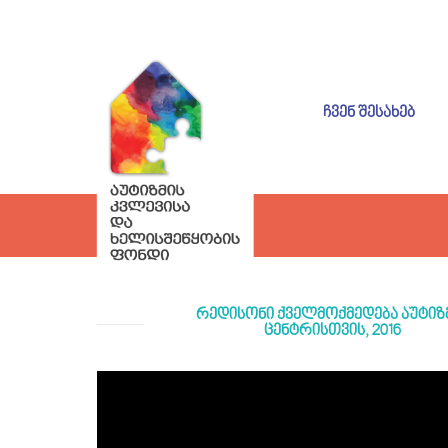
ᲩᲕᲔᲜ ᲨᲔᲡᲐᲮᲔᲑ
რედისონი ქველმოქმედება აუტიზ
ცენტრისთვის, 2016