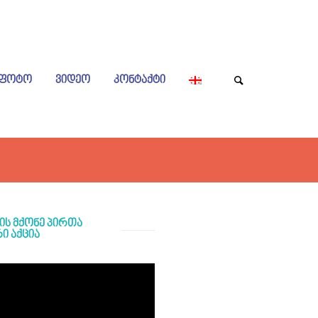
ᲤᲝᲢᲝ
ᲕᲘᲓᲔᲝ
ᲙᲝᲜᲢᲐᲥᲢᲘ
ის მქონე პირთა
ი აქცია