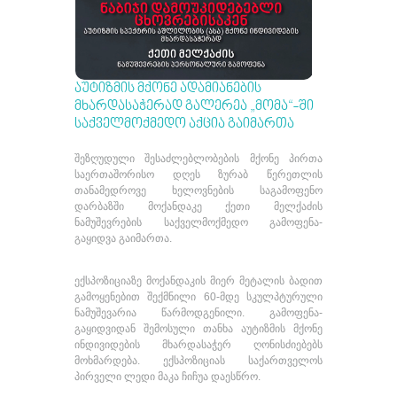
ᲐᲣᲢᲘᲖᲛᲘᲡ ᲛᲥᲝᲜᲔ ᲐᲓᲐᲛᲘᲐᲜᲔᲑᲘᲡ
ᲛᲮᲐᲠᲓᲐᲡᲐᲭᲔᲠᲐᲓ ᲒᲐᲚᲔᲠᲔᲐ „ᲛᲝᲛᲐ“-ᲨᲘ
ᲡᲐᲥᲕᲔᲚᲛᲝᲥᲛᲔᲓᲝ ᲐᲥᲪᲘᲐ ᲒᲐᲘᲛᲐᲠᲗᲐ
შეზღუდული შესაძლებლობების მქონე პირთა
საერთაშორისო დღეს ზურაბ წერეთლის
თანამედროვე ხელოვნების საგამოფენო
დარბაზში მოქანდაკე ქეთი მელქაძის
ნამუშევრების საქველმოქმედო გამოფენა-
გაყიდვა გაიმართა.
ექსპოზიციაზე მოქანდაკის მიერ მეტალის ბადით
გამოყენებით შექმნილი 60-მდე სკულპტურული
ნამუშევარია წარმოდგენილი. გამოფენა-
გაყიდვიდან შემოსული თანხა აუტიზმის მქონე
ინდივიდების მხარდასაჭერ ღონისძიებებს
მოხმარდება. ექსპოზიციას საქართველოს
პირველი ლედი მაკა ჩიჩუა დაესწრო.