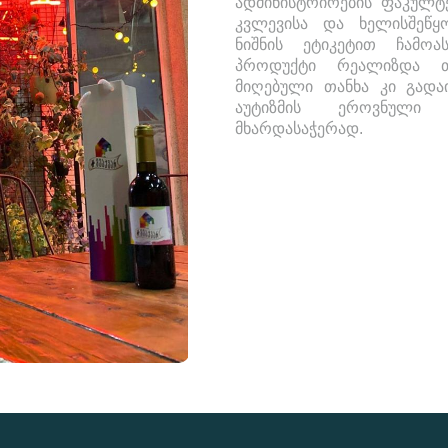
ადმინისტრირების ფაკულტე
კვლევისა და ხელისშეწყ
ნიშნის ეტიკეტით ჩამოა
პროდუქტი რეალიზდა თ
მიღებული თანხა კი გადა
აუტიზმის ეროვნული 
მხარდასაჭერად.