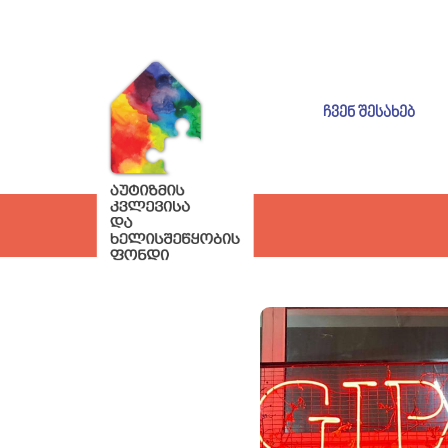
ᲩᲕᲔᲜ ᲨᲔᲡᲐᲮᲔᲑ