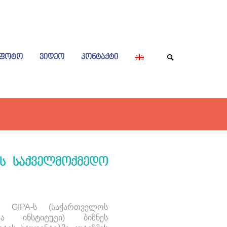
ᲤᲝᲢᲝ
ᲕᲘᲓᲔᲝ
ᲙᲝᲜᲢᲐᲥᲢᲘ
ᲘᲡ ᲡᲐᲥᲕᲔᲚᲛᲝᲥᲛᲔᲓᲝ
 GIPA-ს (საქართველოს
თა ინსტიტუტი) ბიზნეს