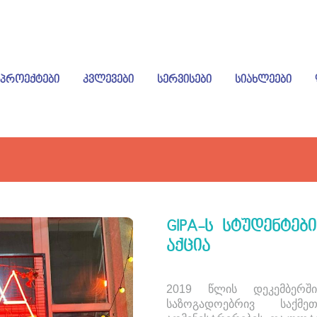
ᲞᲠᲝᲔᲥᲢᲔᲑᲘ
ᲙᲕᲚᲔᲕᲔᲑᲘ
ᲡᲔᲠᲕᲘᲡᲔᲑᲘ
ᲡᲘᲐᲮᲚᲔᲔᲑᲘ
GIPA-Ს ᲡᲢᲣᲓᲔᲜᲢᲔᲑ
ᲐᲥᲪᲘᲐ
2019 წლის დეკემბერში
საზოგადოებრივ საქმე