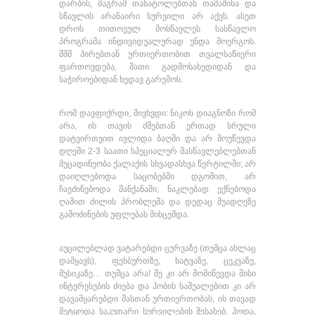
დარბის, მაგრამ თანატოლებთან თამაშისა და
სწავლის არანაირი სურვილი არ აქვს. ასეთ
დროს თითოეულ მოსწავლეს სასწავლო
პროგრამა ინდივიდუალურად უნდა მოერგოს.
შშმ პირებთან ურთიერთობით თვალსაწიერი
ფართოვდება, მათი გადმოსახედიდან და
საჭიროებიდან ხედავ გარემოს.
რომ დავფიქრდი, მივხვდი: ნიკოს დიაგნოზი რომ
არა, ის თავის ძმებთან ერთად სრული
დატვირთვით ივლიდა ბაღში და არ მოუწევდა
დღეში 2-3 საათი სპეციალურ მასწავლებლებთან
მეცადინეობა ქალაქის სხვადასხვა წერტილში; არ
დაიღლებოდა საცობებში დგომით, არ
ჩაეძინებოდა მანქანაში; ნაკლებად ექნებოდა
ღამით ძილის პრობლემა და დედაც შუადღეზე
გამოძინების უფლებას მისცემდა.
აუცილებლად ვატარებდი ცურვაზე (თუმცა ახლაც
დამყავს), ფეხბურთზე, ხატვაზე, ცეკვაზე,
მუსიკაზე… თუმცა არა! მე კი არ მომიწევდა მისი
ინტერესების ძიება და ჰობის საშუალებით კი არ
დავამყარებდი მასთან ურთიერთობას, ის თავად
მეტყოდა საკუთარი სურვილების შესახებ. ჰოდა,