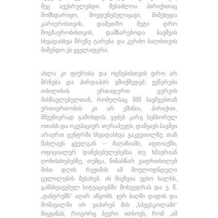
მეც ავუსრულებდი. შესაძლოა პირიქითაც
მომხდარიყო, მოვდუნებულიყავი, მიმეხედა
კარიერისთვის, დამეთმო მეტი დრო
მოგზაურობისთვის, დამზარებოდა ბავშვის
სხვადასხვა წრეზე ტარება და კერძო ბაღისთვის
მიმენდო ეს ყველაფერი.
ახლა კი ფიქრისა და ოცნებისთვის დრო არ
მრჩება და პირდაპირ ვმოქმედებ: ვეწერები
თბილისის ერთადერთ ცურვის
მასწავლებელთან, რომელსაც შშმ ბავშვებთან
ურთიერთობის კი არ ეშინია, პირიქით,
მშვენივრად გამოსდის; ვეძებ კარგ სენსორულ
ოთახს და ოკუპაციურ თერაპევტს, დამყავს ბავშვი
არაერთ ცენტრში სხვადასხვა გაკვეთილზე. თან
მახლავს ყველგან – მაღაზიაში, აფთიაქში,
ოფიციალურ დაწესებულებებსა თუ ხმაურიან
ღონისძიებებზე, თუმცა, წინასწარ ვაფრთხილებ
მისი დღის რეჟიმის ამ მოულოდნდელი
ცვლილების შესახებ. ის მიეჩვია უცხო ხალხს,
განსხვავებულ სიტუაციებში მოხვედრას და ე. წ.
„ტანტრუმს“ აღარ აწყობს. ჯერ ბაღში დადის და
მომავალში არ ვაპირებ მის „სპეცსკოლაში“
მიყვანას, როგორც ბევრი ითხოვს, რომ „ამ