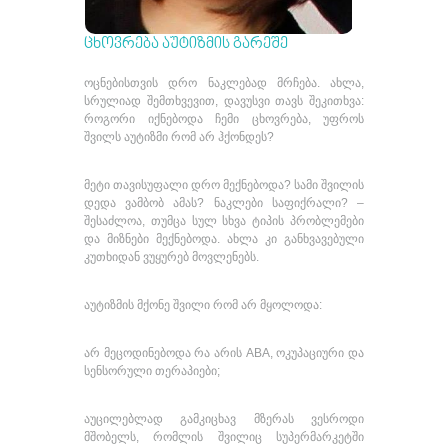
ᲪᲮᲝᲕᲠᲔᲑᲐ ᲐᲣᲢᲘᲖᲛᲘᲡ ᲒᲐᲠᲔᲨᲔ
ოცნებისთვის დრო ნაკლებად მრჩება. ახლა,
სრულიად შემთხვევით, დავუსვი თავს შეკითხვა:
როგორი იქნებოდა ჩემი ცხოვრება, უფროს
შვილს აუტიზმი რომ არ ჰქონდეს?
მეტი თავისუფალი დრო მექნებოდა? სამი შვილის
დედა ვამბობ ამას? ნაკლები საფიქრალი? –
შესაძლოა, თუმცა სულ სხვა ტიპის პრობლემები
და მიზნები მექნებოდა. ახლა კი განხვავებული
კუთხიდან ვუყურებ მოვლენებს.
აუტიზმის მქონე შვილი რომ არ მყოლოდა:
არ მეცოდინებოდა რა არის ABA, ოკუპაციური და
სენსორული თერაპიები;
აუცილებლად გამკიცხავ მზერას ვესროდი
მშობელს, რომლის შვილიც სუპერმარკეტში