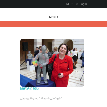
Login
MENU
ᲡᲬᲝᲠᲘ ᲒᲖᲐ
გადაცემიდან “იმედის გმირები“