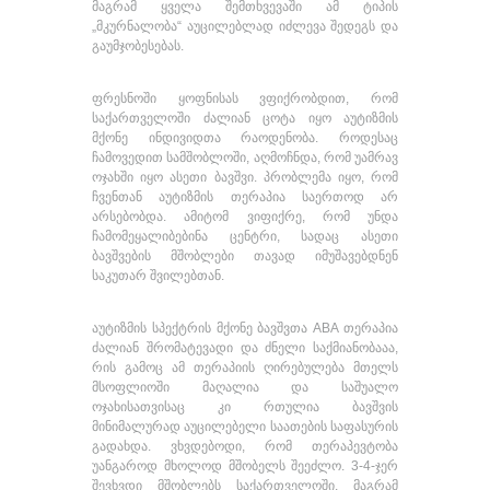
მაგრამ ყველა შემთხვევაში ამ ტიპის
„მკურნალობა“ აუცილებლად იძლევა შედეგს და
გაუმჯობესებას.
ფრესნოში ყოფნისას ვფიქრობდით, რომ
საქართველოში ძალიან ცოტა იყო აუტიზმის
მქონე ინდივიდთა რაოდენობა. როდესაც
ჩამოვედით სამშობლოში, აღმოჩნდა, რომ უამრავ
ოჯახში იყო ასეთი ბავშვი. პრობლემა იყო, რომ
ჩვენთან აუტიზმის თერაპია საერთოდ არ
არსებობდა. ამიტომ ვიფიქრე, რომ უნდა
ჩამომეყალიბებინა ცენტრი, სადაც ასეთი
ბავშვების მშობლები თავად იმუშავებდნენ
საკუთარ შვილებთან.
აუტიზმის სპექტრის მქონე ბავშვთა ABA თერაპია
ძალიან შრომატევადი და ძნელი საქმიანობააა,
რის გამოც ამ თერაპიის ღირებულება მთელს
მსოფლიოში მაღალია და საშუალო
ოჯახისათვისაც კი რთულია ბავშვის
მინიმალურად აუცილებელი საათების საფასურის
გადახდა. ვხვდებოდი, რომ თერაპევტობა
უანგაროდ მხოლოდ მშობელს შეეძლო. 3-4-ჯერ
შევხვდი მშობლებს საქართველოში, მაგრამ