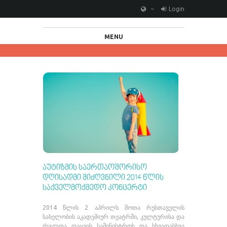
Login
MENU
ᲐᲣᲢᲘᲖᲛᲘᲡ ᲡᲐᲔᲠᲗᲐᲝᲨᲝᲠᲘᲡᲝ
ᲓᲦᲘᲡᲐᲓᲛᲘ ᲛᲘᲫᲦᲕᲜᲘᲚᲘ 2014 ᲬᲚᲘᲡ
ᲡᲐᲥᲕᲔᲚᲛᲝᲥᲛᲔᲓᲝ ᲙᲝᲜᲪᲔᲠᲢᲘ
2014 წლის 2 აპრილს შოთა რუსთაველის
სახელობის აკადემიურ თეატრში, კულტურისა და
ძეგლთა დაცვის სამინისტროს და სხვადასხვა