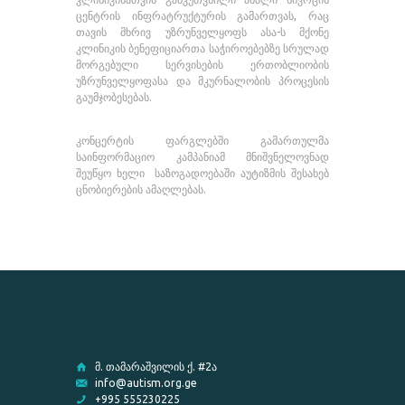
ცენტრის ინფრატრუქტურის გამართვას, რაც
თავის მხრივ უზრუნველყოფს ასა-ს მქონე
კლინიკის ბენეფიციართა საჭიროებებზე სრულად
მორგებული სერვისების ერთობლიობის
უზრუნველყოფასა და მკურნალობის პროცესის
გაუმჯობესებას.
კონცერტის ფარგლებში გამართულმა
საინფორმაციო კამპანიამ მნიშვნელოვნად
შეუწყო ხელი საზოგადოებაში აუტიზმის შესახებ
ცნობიერების ამაღლებას.
მ. თამარაშვილის ქ. #2ა
info@autism.org.ge
+995 555230225