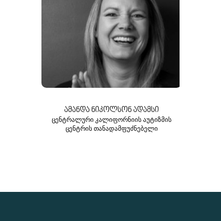
ᲐᲛᲐᲜᲓᲐ ᲜᲘᲙᲝᲚᲡᲝᲜ ᲐᲓᲐᲛᲡᲘ
ᲪᲔᲜᲢᲠᲐᲚᲣᲠᲘ ᲙᲐᲚᲘᲤᲝᲠᲜᲘᲘᲡ ᲐᲣᲢᲘᲖᲛᲘᲡ
ᲪᲔᲜᲢᲠᲘᲡ ᲗᲐᲜᲐᲓᲐᲛᲤᲣᲫᲜᲔᲑᲔᲚᲘ