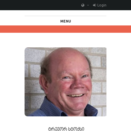
Login
MENU
ᲢᲠᲔᲕᲝᲠ ᲡᲢᲝᲥᲡᲘ