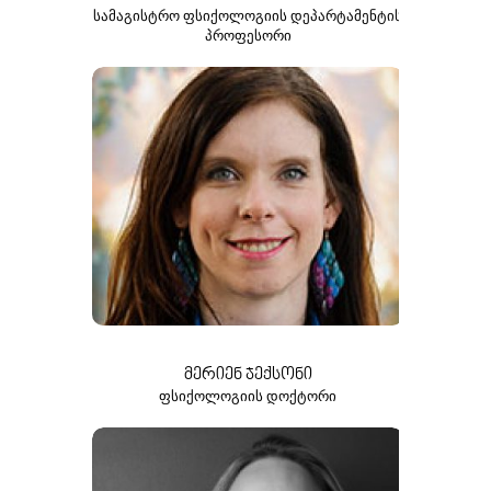
ᲡᲐᲛᲐᲒᲘᲡᲢᲠᲝ ᲤᲡᲘᲥᲝᲚᲝᲒᲘᲘᲡ ᲓᲔᲞᲐᲠᲢᲐᲛᲔᲜᲢᲘᲡ
ᲞᲠᲝᲤᲔᲡᲝᲠᲘ
ᲛᲔᲠᲘᲔᲜ ᲯᲔᲥᲡᲝᲜᲘ
ᲤᲡᲘᲥᲝᲚᲝᲒᲘᲘᲡ ᲓᲝᲥᲢᲝᲠᲘ