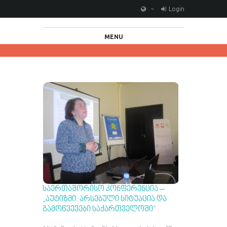
Login
MENU
ᲡᲐᲔᲠᲗᲐᲨᲝᲠᲘᲡᲝ ᲙᲝᲜᲤᲔᲠᲔᲜᲪᲘᲐ –
„ᲐᲣᲢᲘᲖᲛᲘ: ᲐᲠᲡᲔᲑᲣᲚᲘ ᲡᲘᲢᲣᲐᲪᲘᲐ ᲓᲐ
ᲒᲐᲛᲝᲬᲕᲔᲕᲔᲑᲘ ᲡᲐᲥᲐᲠᲗᲕᲔᲚᲝᲨᲘ“